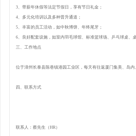
3、带薪年休假等法定节假日，享有节日礼金；

4、多元化培训以及多种晋升通道；

5、丰富的员工活动，如中秋博饼、年终尾牙；

6、良好配套设施，如室内羽毛球馆、标准篮球场、乒乓球桌、桌
三、工作地点

位于漳州长泰县陈巷镇港园工业区，每天有往返厦门集美、岛内、
四、联系方式

联系人：蔡先生（HR）
