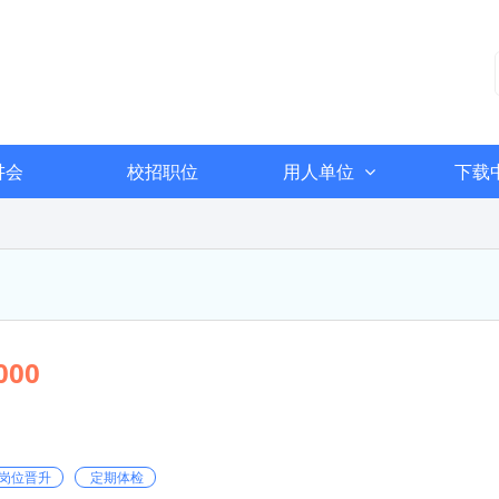
讲会
校招职位
用人单位
下载
000
岗位晋升
定期体检